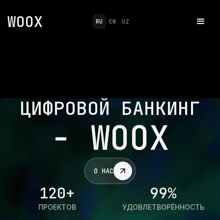
WOOX
RU
EN
UZ
Ц
И
Ф
Р
О
В
О
Й
Б
А
Н
К
И
Н
Г
- WOOX
О НАС
120+
99%
ПРОЕКТОВ
УДОВЛЕТВОРЁННОСТЬ