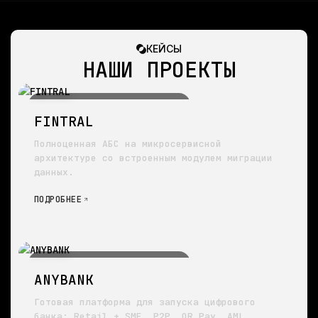
КЕЙСЫ
НАШИ ПРОЕКТЫ
● ПЛАТФОРМЫ И ИНФРАСТРУКТУРА
FINTRAL
Полноценная АБС на микросервисной
архитектуре со встроенным модулем миграции
данных.
ПОДРОБНЕЕ
● ПЛАТФОРМЫ И ИНФРАСТРУКТУРА
ANYBANK
Готовая платформа для запуска цифрового
банка: Retail + SME, P2P, QR Pay, AML.